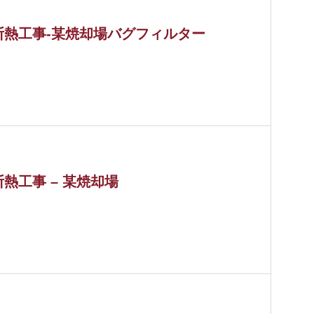
断熱工事-某焼却場バグフィルター
断熱工事 – 某焼却場